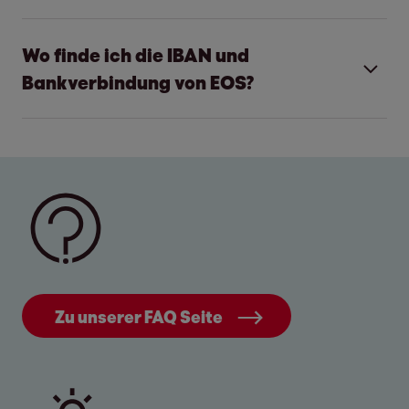
Wo finde ich die IBAN und
Bankverbindung von EOS?
Unsere Bankverbindung finden Sie unten
rechts auf dem Brief, den Sie von uns
erhalten haben. Bitte geben Sie bei
Überweisungen zwingend die 11-
stellige
Forderungsnummer als
Zu unserer FAQ Seite
Verwendungszweck
an, um eine schnelle und
korrekte Zuordnung zu gewährleisten. Sie
finden die Forderungsnummer oben rechts in
unserem Brief oder in der E-Mail.