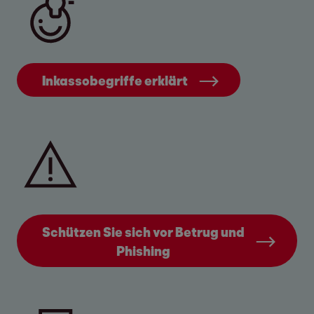
Unsere Bankverbindungen
(bitte nutzen Sie
die IBAN aus Ihrem Schreiben)
Inkassobegriffe erklärt
EOS Deutscher Inkasso-Dienst GmbH
Postbank
IBAN: DE 1420 0100 2003 8743 9209
BIC: PBNKDEFFXXX
Verwendungszweck: Die 11-stellige
Forderungsnummer
Schützen Sie sich vor Betrug und
EOS Investment GmbH
Phishing
Commerzbank
IBAN: DE 7620 0400 0006 1878 7600
BIC: COBADEFFXXX