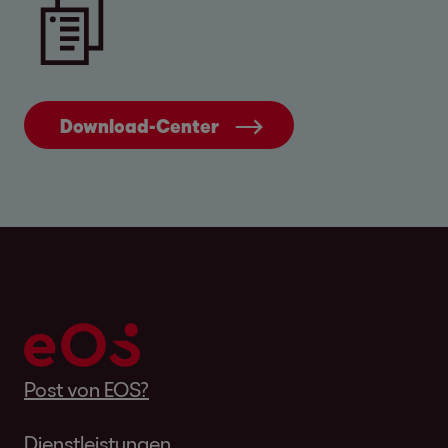
Verwendungszweck: Die 11-stellige
Forderungsnummer
CREDITABLE OPPORTUNITIES FUND II SCS-
RAIF DE-SF 1
Download-Center
Societe Generale
IBAN: DE27 5121 0800 1095 0371 20
BIC: SOGEDEFFXXX
Verwendungszweck: Die 11-stellige
Forderungsnummer
Post von EOS?
Dienstleistungen