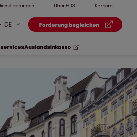
ienstleistungen
Über EOS
Karriere
DE
Forderung begleichen
nservices
Auslandsinkasso