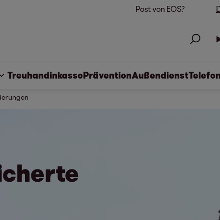
Post von EOS?
D
Treuhandinkasso
Prävention
Außendienst
Telefo
rderungen
icherte