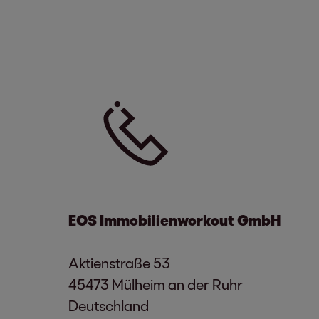
Aktienstraße 53
45473 Mülheim an der Ruhr
Deutschland
Telefon: +49 208 88255 0
Fax: +49 208 88255 222
E-Mail:
info@eos-immobilienworkout.c
Handelsregister HRB 22798 beim Amtsg
Steuer-Nr.: 27/24/00402
USt-IdNr.: DE187487428
EOS Immobilienworkout GmbH
Geschäftsführung
: Dr. Stephan Ohlmey
Aktienstraße 53
Registriertes Inkassounternehmen nach 
45473 Mülheim an der Ruhr
Deutschland
Registrierungsbehörde
: Oberlandesgeri