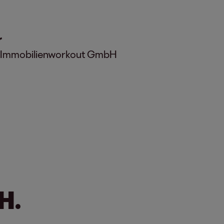
r
S Immobilienworkout GmbH
H.