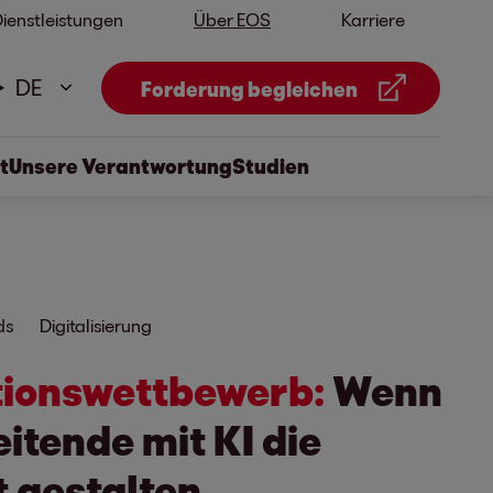
ienstleistungen
Über EOS
Karriere
DE
Forderung begleichen
t
Unsere Verantwortung
Studien
ds
Digitalisierung
tions
wett
bewerb:
Wenn
ei
tende mit KI die
 gestalten.