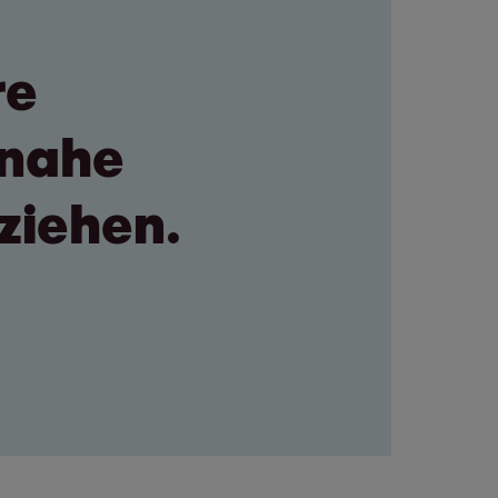
re
inahe
eziehen.