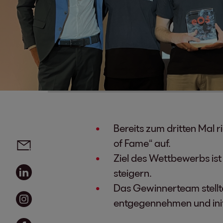
Bereits zum dritten Mal
Social Media Links - Artikel teilen
Email
of Fame“ auf.
Ziel des Wettbewerbs ist
Linkedin
steigern.
Das Gewinnerteam stellte 
Instagram
entgegennehmen und init
Facebook