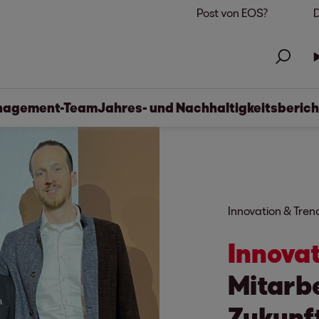
Post von EOS?
D
agement-Team
Jahres- und Nachhaltigkeitsberich
Innovation & Tren
Innova
Mitarb
Zukunft