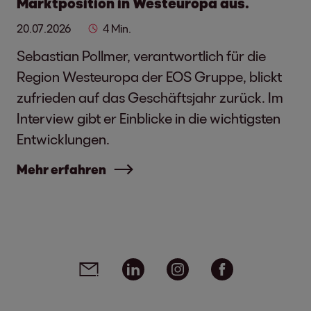
Marktposition in Westeuropa aus.
20.07.2026
4 Min.
Sebastian Pollmer, verantwortlich für die
Region Westeuropa der EOS Gruppe, blickt
zufrieden auf das Geschäftsjahr zurück. Im
Interview gibt er Einblicke in die wichtigsten
Entwicklungen.
Mehr erfahren
Social Media Links - Artikel teilen
Email
Linkedin
Instagram
Facebook