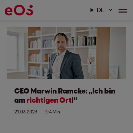
DE
CEO Marwin Ramcke: „Ich bin
am
richtigen Ort
!“
21.03.2023
4 Min.