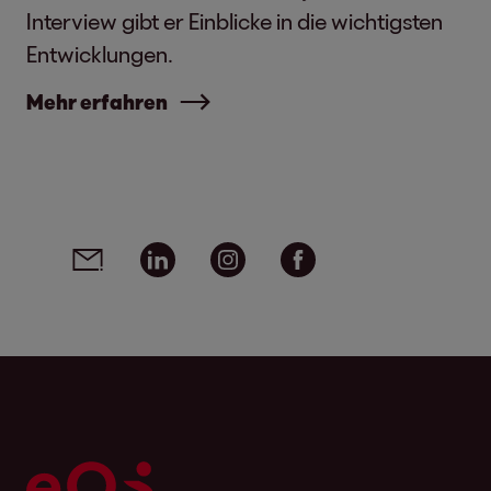
Interview gibt er Einblicke in die wichtigsten
Entwicklungen.
Mehr erfahren
Social Media Links - Artikel teilen
Email
Linkedin
Instagram
Facebook