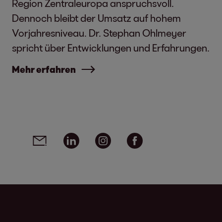
Region Zentraleuropa anspruchsvoll.
Dennoch bleibt der Umsatz auf hohem
Vorjahresniveau. Dr. Stephan Ohlmeyer
spricht über Entwicklungen und Erfahrungen.
Mehr erfahren
Social Media Links - Artikel teilen
Email
Linkedin
Instagram
Facebook