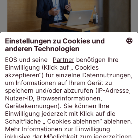
Besicherte
Unbesicherte
Forderungen
Forderungen
Geschäftsjahr 2025/26: EOS wächst in
der Region Osteuropa
20.07.2026
4 Min.
Die EOS Gruppe baut ihre Marktposition mit
einem leichten Umsatzanstieg und dem
Erwerb großer Forderungspakete in
Osteuropa aus. Carsten Tidow, blickt auf das
Geschäftsjahr 2025/26 und zieht Bilanz.