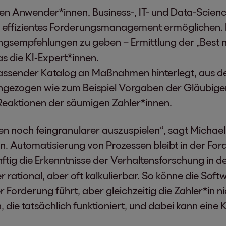
hen Anwender*innen, Business-, IT- und Data-Scienc
tig effizientes Forderungsmanagement ermöglichen. H
sempfehlungen zu geben – Ermittlung der „Best ne
s die KI-Expert*innen.
fassender Katalog an Maßnahmen hinterlegt, aus den
ngezogen wie zum Beispiel Vorgaben der Gläubiger*i
Reaktionen der säumigen Zahler*innen.
n noch feingranularer auszuspielen“, sagt Michael
. Automatisierung von Prozessen bleibt in der For
ftig die Erkenntnisse der Verhaltensforschung in d
ational, aber oft kalkulierbar. So könne die Softw
Forderung führt, aber gleichzeitig die Zahler*in ni
die tatsächlich funktioniert, und dabei kann eine KI 