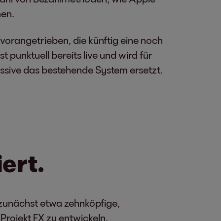
hen.
 vorangetrieben, die künftig eine noch
punktuell bereits live und wird für
essive das bestehende System ersetzt.
ert.
zunächst etwa zehnköpfige,
-Projekt FX zu entwickeln.