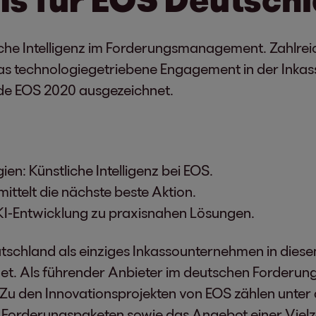
iche Intelligenz im Forderungsmanagement. Zahlreiche
das technologiegetriebene Engagement in der Inkas
e EOS 2020 ausgezeichnet.
ien: Künstliche Intelligenz bei EOS.
ittelt die nächste beste Aktion.
r KI-Entwicklung zu praxisnahen Lösungen.
chland als einziges Inkassounternehmen in diese
et. Als führender Anbieter im deutschen Forderu
 Zu den Innovationsprojekten von EOS zählen unter
 Forderungspaketen sowie das Angebot einer Viel