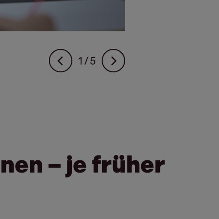
2
/ 5
nen – je früher