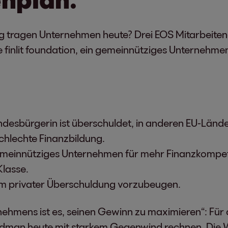
g tragen Unternehmen heute? Drei EOS Mitarbeitend
e finlit foundation, ein gemeinnütziges Unternehmen
esbürgerin ist überschuldet, in anderen EU-Länder
schlechte Finanzbildung.
 gemeinnütziges Unternehmen für mehr Finanzkompetenz
Klasse.
um privater Überschuldung vorzubeugen.
nehmens ist es, seinen Gewinn zu maximieren“: Für
iedman heute mit starkem Gegenwind rechnen. Die 