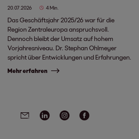
20.07.2026
4 Min.
Das Geschäftsjahr 2025/26 war für die
Region Zentraleuropa anspruchsvoll.
Dennoch bleibt der Umsatz auf hohem
Vorjahresniveau. Dr. Stephan Ohlmeyer
spricht über Entwicklungen und Erfahrungen.
Mehr erfahren
Social Media Links - Artikel teilen
Email
Linkedin
Instagram
Facebook