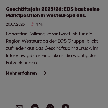
Geschäftsjahr 2025/26: EOS baut seine
Marktposition in Westeuropa aus.
20.07.2026
4 Min.
Sebastian Pollmer, verantwortlich für die
Region Westeuropa der EOS Gruppe, blickt
zufrieden auf das Geschäftsjahr zurück. Im
Interview gibt er Einblicke in die wichtigsten
Entwicklungen.
Mehr erfahren
Social Media Links - Artikel teilen
Email
Linkedin
Instagram
Facebook