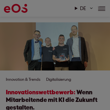
DE
Innovation & Trends
Digitalisierung
Innovations
wett
bewerb:
Wenn
Mitarbei
tende mit KI die Zukunft
gestalten.