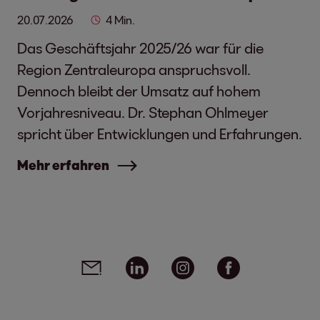
20.07.2026
4 Min.
Das Geschäftsjahr 2025/26 war für die
Region Zentraleuropa anspruchsvoll.
Dennoch bleibt der Umsatz auf hohem
Vorjahresniveau. Dr. Stephan Ohlmeyer
spricht über Entwicklungen und Erfahrungen.
Mehr erfahren
Social Media Links - Artikel teilen
Email
Linkedin
Instagram
Facebook