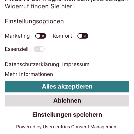
Geschäftsjahr 2025/26: EOS wächst in
der Region Osteuropa
20.07.2026
4 Min.
Die EOS Gruppe baut ihre Marktposition mit
einem leichten Umsatzanstieg und dem
Erwerb großer Forderungspakete in
Osteuropa aus. Carsten Tidow, blickt auf das
Geschäftsjahr 2025/26 und zieht Bilanz.
Mehr erfahren