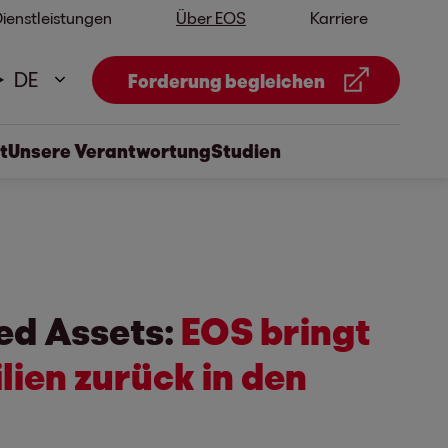
ienstleistungen
Über EOS
Karriere
DE
Forderung begleichen
t
Unsere Verantwortung
Studien
ed Assets:
EOS bringt
ien zurück in den