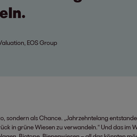
eln.
Valuation, EOS Group
isiko, sondern als Chance. „Jahrzehntelang entstan
ck in grüne Wiesen zu verwandeln.“ Und das im W
lagen, Biotope, Bienenwiesen – all das könnten m