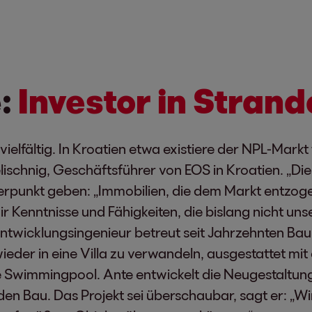
e:
Investor in Stran
ielfältig. In Kroatien etwa existiere der NPL-Markt
ischnig, Geschäftsführer von EOS in Kroatien. „Die 
erpunkt geben: „Immobilien, die dem Markt entzog
r Kenntnisse und Fähigkeiten, die bislang nicht 
twicklungsingenieur betreut seit Jahrzehnten Baupro
wieder in eine Villa zu verwandeln, ausgestattet m
ie Swimmingpool. Ante entwickelt die Neugestaltun
n Bau. Das Projekt sei überschaubar, sagt er: „Wi