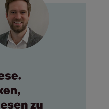
ese.
ken,
iesen zu