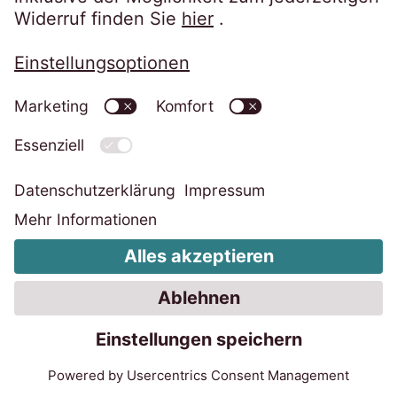
Besicherte
Unbesicherte
Forderungen
Forderungen
Geschäftsjahr 2025/26: EOS baut seine
Marktposition in Westeuropa aus.
20.07.2026
4 Min.
Sebastian Pollmer, verantwortlich für die