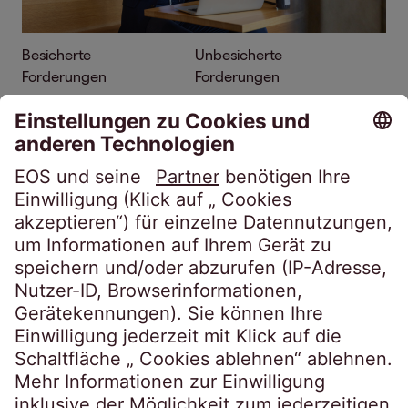
Besicherte
Unbesicherte
Forderungen
Forderungen
Geschäftsjahr 2025/26: EOS wächst in
der Region Osteuropa
20.07.2026
4 Min.
Die EOS Gruppe baut ihre Marktposition mit
einem leichten Umsatzanstieg und dem
Erwerb großer Forderungspakete in
Osteuropa aus. Carsten Tidow, blickt auf das
Geschäftsjahr 2025/26 und zieht Bilanz.
Mehr erfahren