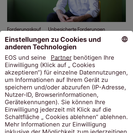
Forderungskauf
Unbesicherte Forderungen
Geschäftsjahr 2025/26: EOS Gruppe
bestätigt Position in Zentraleuropa
20.07.2026
4 Min.
Das Geschäftsjahr 2025/26 war für die
Region Zentraleuropa anspruchsvoll.
Dennoch bleibt der Umsatz auf hohem
Vorjahresniveau. Dr. Stephan Ohlmeyer
spricht über Entwicklungen und Erfahrungen.
Mehr erfahren