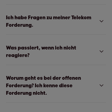
Alle wichtigen Informationen und Antworten
Ich habe Fragen zu meiner Telekom
auf Ihre Fragen finden Sie hier.
Forderung.
Alle wichtigen Informationen und Antworten
Was passiert, wenn ich nicht
Targobank FAQs
auf Ihre Fragen finden Sie hier.
reagiere?
Vielleicht macht Ihnen unsere Post Sorgen
Worum geht es bei der offenen
Telekom FAQs
und Sie möchten einfach die Augen davor
Forderung? Ich kenne diese
verschließen. Vielleicht hoffen Sie, der Fall
Forderung nicht.
erledigt sich von selbst.
Dennoch ist
Aussitzen oder Ignorieren Ihre schlechteste