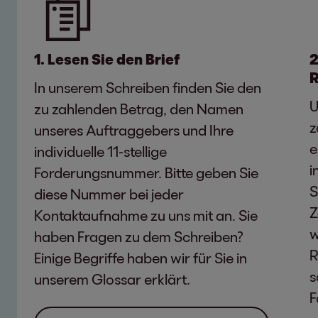
1. Lesen Sie den Brief
2
R
In unserem Schreiben finden Sie den
U
zu zahlenden Betrag, den Namen
z
unseres Auftraggebers und Ihre
e
individuelle 11-stellige
i
Forderungsnummer. Bitte geben Sie
S
diese Nummer bei jeder
Z
Kontaktaufnahme zu uns mit an. Sie
w
haben Fragen zu dem Schreiben?
R
Einige Begriffe haben wir für Sie in
s
unserem Glossar erklärt.
F