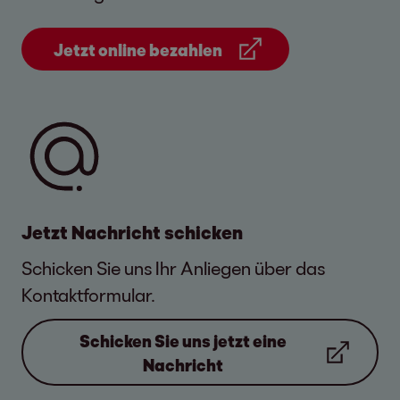
Datenspeicherfrist wird der Eintrag aus dem
Datenbestand entfernt.
Jetzt online bezahlen
Jetzt Nachricht schicken
Jetzt online zahlen
Schicken Sie uns Ihr Anliegen über das
Kontaktformular.
Bitte halten Sie die 11-stellige
Forderungsnummer bereit.
Schicken Sie uns jetzt eine
Nachricht
Jetzt online zahlen