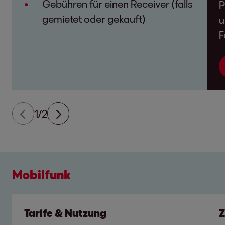
Gebühren für einen Receiver (falls
P
gemietet oder gekauft)
u
F
1/2
Mobilfunk
Tarife & Nutzung
Z