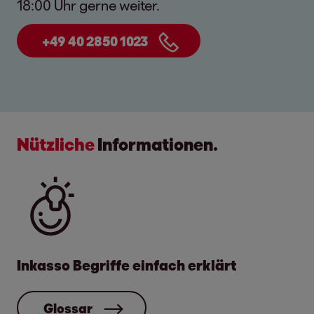
18:00 Uhr gerne weiter.
und das Widerrufsdatum stimmt. Dieses
Datum ist entscheidend.
+49 40 2850 1023
Widerrufsbestätigung einreichen: Wenn
alle Angaben korrekt sind, senden Sie
uns die Widerrufsbestätigung der
Telekom per E-Mail zu.
Nützliche
Informationen.
Wir kümmern uns umgehend um Ihr Anliegen
und setzen uns schnellstmöglich mit Ihnen in
Verbindung. Bis dahin müssen Sie nichts
weiter unternehmen. Vielen Dank für Ihre
Geduld.
Inkasso Begriffe einfach erklärt
Glossar