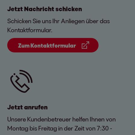
EOS Serviceportal
Jetzt Nachricht schicken
Schicken Sie uns Ihr Anliegen über das
Kontaktformular.
Schreiben Sie uns eine E-
Zum Kontaktformular
Mail
Widerruf
Widerrufsbestätigung prüfen: Nehmen
Jetzt anrufen
Sie Ihre Widerrufsbestätigung der
Unsere Kundenbetreuer helfen Ihnen von
Telekom zur Hand. Achten Sie besonders
Montag bis Freitag in der Zeit von 7:30 -
darauf, dass alle Angaben korrekt sind