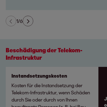
1/6
Beschädigung der Telekom-
Infrastruktur
Instandsetzungskosten
Kosten für die Instandsetzung der
Telekom-Infrastruktur, wenn Schäden
J
durch Sie oder durch von Ihnen
o
beauftragte Personen (z. B. bei Bau-