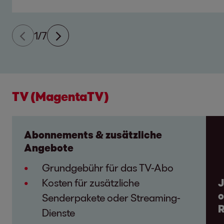
1/7
TV (MagentaTV)
Abonnements & zusätzliche
Angebote
Grundgebühr für das TV-Abo
Kosten für zusätzliche
J
o
Senderpakete oder Streaming-
R
Dienste