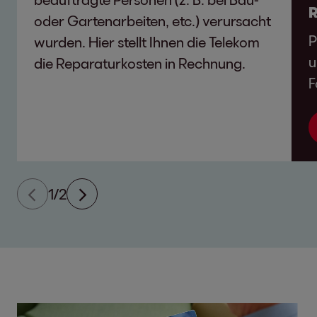
R
oder Gartenarbeiten, etc.) verursacht
P
wurden. Hier stellt Ihnen die Telekom
u
die Reparaturkosten in Rechnung.
F
1/2