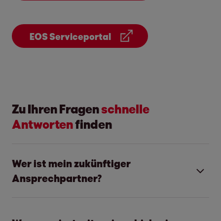
EOS Serviceportal
Zu Ihren Fragen
schnelle
Antworten
finden
Wer ist mein zukünftiger
Ansprechpartner?
Ab sofort sind wir Ihr neuer
Ansprechpartner. Bitte wenden Sie sich für