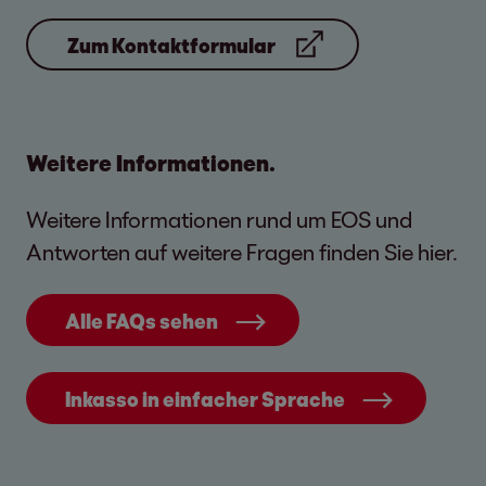
Zum Kontaktformular
Weitere Informationen.
Jetzt Nachricht schicken
Weitere Informationen rund um EOS und
Senden Sie uns Ihr Anliegen über das
Antworten auf weitere Fragen finden Sie hier.
Kontaktformular. Um Ihr Anliegen
schnellstmöglich bearbeiten zu können,
Alle FAQs sehen
geben Sie bitte alle wichtigen
Informationen an, die wir zur
Inkasso in einfacher Sprache
Bearbeitung benötigen.
Zum Kontaktformular