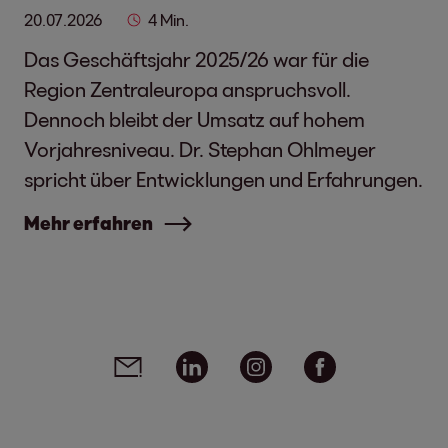
20.07.2026
4 Min.
Das Geschäftsjahr 2025/26 war für die
Region Zentraleuropa anspruchsvoll.
Dennoch bleibt der Umsatz auf hohem
Vorjahresniveau. Dr. Stephan Ohlmeyer
spricht über Entwicklungen und Erfahrungen.
Mehr erfahren
Social Media Links - Artikel teilen
Email
Linkedin
Instagram
Facebook