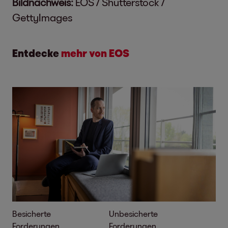
Bildnachweis:
EOS / Shutterstock /
GettyImages
Entdecke
mehr von EOS
Besicherte
Unbesicherte
Forderungen
Forderungen